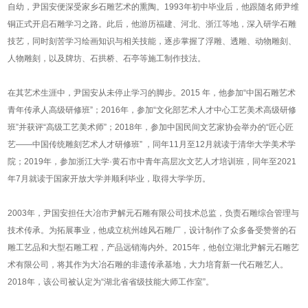
自幼，尹国安便深受家乡石雕艺术的熏陶。1993年初中毕业后，他跟随名师尹维
铜正式开启石雕学习之路。此后，他游历福建、河北、浙江等地，深入研学石雕
技艺，同时刻苦学习绘画知识与相关技能，逐步掌握了浮雕、透雕、动物雕刻、
人物雕刻，以及牌坊、石拱桥、石亭等施工制作技法。
在其艺术生涯中，尹国安从未停止学习的脚步。2015 年，他参加“中国石雕艺术
青年传承人高级研修班”；2016年，参加“文化部艺术人才中心工艺美术高级研修
班”并获评“高级工艺美术师”；2018年，参加中国民间文艺家协会举办的“匠心匠
艺——中国传统雕刻艺术人才研修班” ，同年11月至12月就读于清华大学美术学
院；2019年，参加浙江大学·黄石市中青年高层次文艺人才培训班，同年至2021
年7月就读于国家开放大学并顺利毕业，取得大学学历。
2003年，尹国安担任大冶市尹解元石雕有限公司技术总监，负责石雕综合管理与
技术传承。为拓展事业，他成立杭州雄风石雕厂，设计制作了众多备受赞誉的石
雕工艺品和大型石雕工程，产品远销海内外。2015年，他创立湖北尹解元石雕艺
术有限公司，将其作为大冶石雕的非遗传承基地，大力培育新一代石雕艺人。
2018年，该公司被认定为“湖北省省级技能大师工作室”。