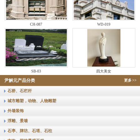
CH-087
WD-019
SB-03
四大美女
尹解元产品分类
更多
>>
石桥、石栏杆
城市雕塑，动物、人物雕塑
外墙装饰
浮雕、景墙
石亭、牌坊、石塔、石柱