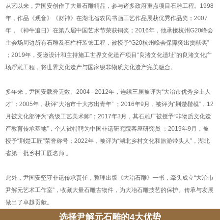
从艺以来，尹国安创作了大量石雕精品，参与诸多政府重点项目石雕工程。1998
年，作品《观音》《财神》在湖北省农民书画工艺作品展获优秀作品奖；2007
年，《神牛追日》在第八届中国艺术节荣获铜奖；2016年，他承接杭州G20峰会
主会场周边所有石雕及石栏杆装饰工程，被授予“G20杭州峰会保障突出贡献奖”
；2019年，受邀设计和主持施工世界文化遗产项目“良渚文化遗址”的良渚文化广
场浮雕工程，将世界文化遗产与国家级非物质文化遗产完美融合。
多年来，尹国安载誉无数。2004 - 2012年，连续三届被评为“大冶市优秀乡土人
才”；2005年，获评“大冶市十大杰出青年” ；2016年9月，被评为“荆楚楷模”，12
月被文化部评为“高级工艺美术师”；2017年3月，其石雕厂被授予“非物质文化遗
产教育传承基地”，个人被特聘为中国非遗研究院客座研究员 ；2019年9月，被
授予“荆楚工匠”荣誉称号；2022年，被评为“湖北乡村文化和旅游带头人”，湖北
省第一批乡村工匠名师 。
此外，尹国安坚守非遗传承责任，整理出版《大冶石雕》一书，牵头成立“大冶市
尹解元艺术工作室”，收藏大量石雕古物件，为大冶石雕技艺的保护、传承与发展
做出了卓越贡献。
选择尹解元石雕的4大优势