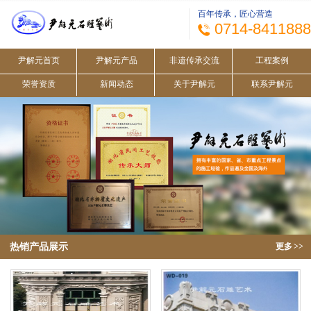
百年传承，匠心营造
0714-8411888
尹解元首页
尹解元产品
非遗传承交流
工程案例
荣誉资质
新闻动态
关于尹解元
联系尹解元
热销产品展示
更多
>>