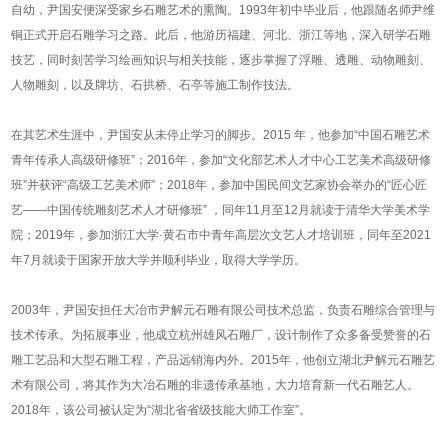
自幼，尹国安便深受家乡石雕艺术的熏陶。1993年初中毕业后，他跟随名师尹维
铜正式开启石雕学习之路。此后，他游历福建、河北、浙江等地，深入研学石雕
技艺，同时刻苦学习绘画知识与相关技能，逐步掌握了浮雕、透雕、动物雕刻、
人物雕刻，以及牌坊、石拱桥、石亭等施工制作技法。
在其艺术生涯中，尹国安从未停止学习的脚步。2015 年，他参加“中国石雕艺术
青年传承人高级研修班”；2016年，参加“文化部艺术人才中心工艺美术高级研修
班”并获评“高级工艺美术师”；2018年，参加中国民间文艺家协会举办的“匠心匠
艺——中国传统雕刻艺术人才研修班” ，同年11月至12月就读于清华大学美术学
院；2019年，参加浙江大学·黄石市中青年高层次文艺人才培训班，同年至2021
年7月就读于国家开放大学并顺利毕业，取得大学学历。
2003年，尹国安担任大冶市尹解元石雕有限公司技术总监，负责石雕综合管理与
技术传承。为拓展事业，他成立杭州雄风石雕厂，设计制作了众多备受赞誉的石
雕工艺品和大型石雕工程，产品远销海内外。2015年，他创立湖北尹解元石雕艺
术有限公司，将其作为大冶石雕的非遗传承基地，大力培育新一代石雕艺人。
2018年，该公司被认定为“湖北省省级技能大师工作室”。