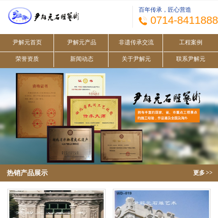
百年传承，匠心营造
0714-8411888
尹解元首页
尹解元产品
非遗传承交流
工程案例
荣誉资质
新闻动态
关于尹解元
联系尹解元
热销产品展示
更多
>>