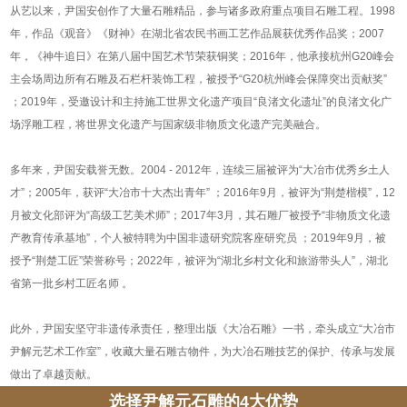
从艺以来，尹国安创作了大量石雕精品，参与诸多政府重点项目石雕工程。1998
年，作品《观音》《财神》在湖北省农民书画工艺作品展获优秀作品奖；2007
年，《神牛追日》在第八届中国艺术节荣获铜奖；2016年，他承接杭州G20峰会
主会场周边所有石雕及石栏杆装饰工程，被授予“G20杭州峰会保障突出贡献奖”
；2019年，受邀设计和主持施工世界文化遗产项目“良渚文化遗址”的良渚文化广
场浮雕工程，将世界文化遗产与国家级非物质文化遗产完美融合。
多年来，尹国安载誉无数。2004 - 2012年，连续三届被评为“大冶市优秀乡土人
才”；2005年，获评“大冶市十大杰出青年” ；2016年9月，被评为“荆楚楷模”，12
月被文化部评为“高级工艺美术师”；2017年3月，其石雕厂被授予“非物质文化遗
产教育传承基地”，个人被特聘为中国非遗研究院客座研究员 ；2019年9月，被
授予“荆楚工匠”荣誉称号；2022年，被评为“湖北乡村文化和旅游带头人”，湖北
省第一批乡村工匠名师 。
此外，尹国安坚守非遗传承责任，整理出版《大冶石雕》一书，牵头成立“大冶市
尹解元艺术工作室”，收藏大量石雕古物件，为大冶石雕技艺的保护、传承与发展
做出了卓越贡献。
选择尹解元石雕的4大优势