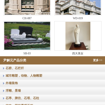
CH-087
WD-019
SB-03
四大美女
尹解元产品分类
更多
>>
石桥、石栏杆
城市雕塑，动物、人物雕塑
外墙装饰
浮雕、景墙
石亭、牌坊、石塔、石柱