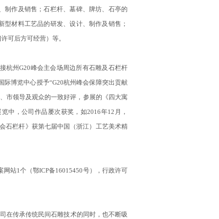
、制作及销售；石栏杆、墓碑、牌坊、石亭的
新型材料工艺品的研发、设计、制作及销售；
门许可后方可经营）等。
接杭州G20峰会主会场周边所有石雕及石栏杆
国际博览中心授予“G20杭州峰会保障突出贡献
、省、市领导及观众的一致好评，参展的《四大寓
中，公司作品屡次获奖，如2016年12月，
0峰会石栏杆》获第七届中国（浙江）工艺美术精
1个（鄂ICP备16015450号），行政许可
公司在传承传统民间石雕技术的同时，也不断吸