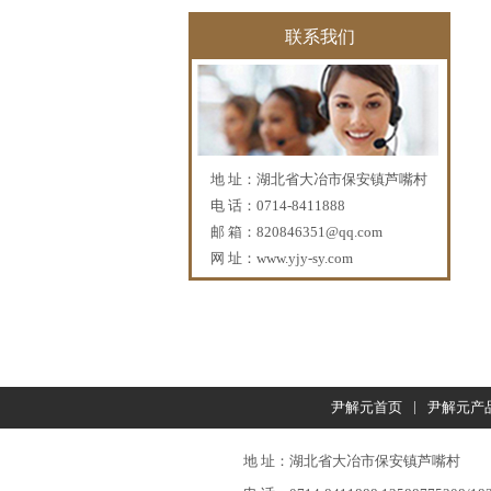
联系我们
PF-05
地 址：湖北省大冶市保安镇芦嘴村
电 话：0714-8411888
邮 箱：
820846351@qq.com
网 址：
www.yjy-sy.com
|
尹解元首页
尹解元产
PF-06
地 址：湖北省大冶市保安镇芦嘴村