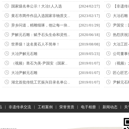
国家级名单公示！大冶1人入选
[2024/02/27]
【非遗传
黄石市两件作品入选国家非物质文...
[2023/02/17]
大冶石雕
异乡问道，精雕细琢，他让每一块...
[2021/01/29]
尹国安：
尹解元石雕：赋予石头生命和灵性...
[2020/06/18]
热㤠庆祝
世界级！这名黄石人不简单！
[2019/08/08]
大冶工匠-
大冶尹解元石雕
[2019/05/23]
公司董事
（视频）凿石为美-尹国安（国家...
[2019/01/07]
（视频）
大冶尹解元石雕
[2019/01/07]
匠心匠艺--
湖北首批传统工艺振兴目录名单公...
[2019/01/07]
尹解元石
|
|
|
|
|
|
品
非遗传承交流
工程案例
荣誉资质
电子相册
新闻动态
关