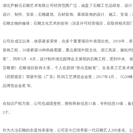
湖北尹解元石雕艺术有限公司经营范围广泛，涵盖了石雕工艺品研发、设计
设计、制作、安装；石雕建筑、石材装饰、幕墙装饰的设计、施工、安装；
石雕文物的修缮；石雕文化艺术的咨询（涉及许可经营项目，应取得相关部
公司自成立以来，收获诸多荣誉，在多个重要项目中表现出色。2016年，承
装饰工程，16座桥梁16种风格图案，重点展现中国文化、浙江风采，被杭州
奖” 。同年5月 - 8月，设计制作湖北园博会主展馆的石雕工程，受到中央
言雕塑》石雕项目获得大奖，个人也获得“突出贡献奖”。在各类工艺美术展览
《四臂观音》荣获中国（广东）民间工艺博览会金奖；2017年4月，《G2
品博览会金奖 等。
在知识产权方面，公司也成绩斐然，拥有商标信息11条，专利信息10条，备案网站
2个。
作为大冶石雕的非遗传承基地，公司至今已培养新一代石雕艺人200多名。