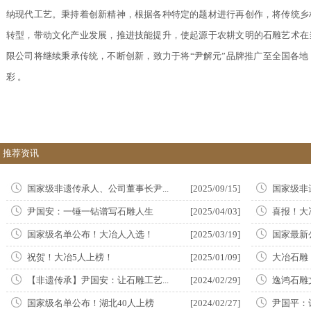
纳现代工艺。秉持着创新精神，根据各种特定的题材进行再创作，将传统乡
转型，带动文化产业发展，推进技能提升，使起源于农耕文明的石雕艺术在
限公司将继续秉承传统，不断创新，致力于将“尹解元”品牌推广至全国各
彩 。
推荐资讯
国家级非遗传承人、公司董事长尹...
[2025/09/15]
国家级非
尹国安：一锤一钻谱写石雕人生
[2025/04/03]
喜报！大
国家级名单公布！大冶人入选！
[2025/03/19]
国家最新
祝贺！大冶5人上榜！
[2025/01/09]
大冶石雕
【非遗传承】尹国安：让石雕工艺...
[2024/02/29]
逸鸿石雕
国家级名单公布！湖北40人上榜
[2024/02/27]
尹国平：