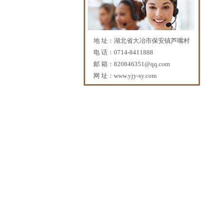
地 址：湖北省大冶市保安镇芦嘴村
电 话：0714-8411888
邮 箱：
820846351@qq.com
网 址：
www.yjy-sy.com
PF-06