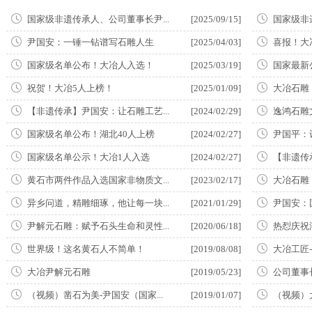
国家级非遗传承人、公司董事长尹...
[2025/09/15]
国家级非
尹国安：一锤一钻谱写石雕人生
[2025/04/03]
喜报！大
国家级名单公布！大冶人入选！
[2025/03/19]
国家最新
祝贺！大冶5人上榜！
[2025/01/09]
大冶石雕
【非遗传承】尹国安：让石雕工艺...
[2024/02/29]
逸鸿石雕
国家级名单公布！湖北40人上榜
[2024/02/27]
尹国平：
国家级名单公示！大冶1人入选
[2024/02/27]
【非遗传
黄石市两件作品入选国家非物质文...
[2023/02/17]
大冶石雕
异乡问道，精雕细琢，他让每一块...
[2021/01/29]
尹国安：
尹解元石雕：赋予石头生命和灵性...
[2020/06/18]
热㤠庆祝
世界级！这名黄石人不简单！
[2019/08/08]
大冶工匠-
大冶尹解元石雕
[2019/05/23]
公司董事
（视频）凿石为美-尹国安（国家...
[2019/01/07]
（视频）