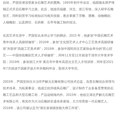
自幼，尹国安便深受家乡石雕艺术的熏陶。1993年初中毕业后，他跟随名师尹维
铜正式开启石雕学习之路。此后，他游历福建、河北、浙江等地，深入研学石雕
技艺，同时刻苦学习绘画知识与相关技能，逐步掌握了浮雕、透雕、动物雕刻、
人物雕刻，以及牌坊、石拱桥、石亭等施工制作技法。
在其艺术生涯中，尹国安从未停止学习的脚步。2015 年，他参加“中国石雕艺术
青年传承人高级研修班”；2016年，参加“文化部艺术人才中心工艺美术高级研修
班”并获评“高级工艺美术师”；2018年，参加中国民间文艺家协会举办的“匠心匠
艺——中国传统雕刻艺术人才研修班” ，同年11月至12月就读于清华大学美术学
院；2019年，参加浙江大学·黄石市中青年高层次文艺人才培训班，同年至2021
年7月就读于国家开放大学并顺利毕业，取得大学学历。
2003年，尹国安担任大冶市尹解元石雕有限公司技术总监，负责石雕综合管理与
技术传承。为拓展事业，他成立杭州雄风石雕厂，设计制作了众多备受赞誉的石
雕工艺品和大型石雕工程，产品远销海内外。2015年，他创立湖北尹解元石雕艺
术有限公司，将其作为大冶石雕的非遗传承基地，大力培育新一代石雕艺人。
2018年，该公司被认定为“湖北省省级技能大师工作室”。