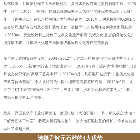
从艺以来，尹国安创作了大量石雕精品，参与诸多政府重点项目石雕工程。1998
年，作品《观音》《财神》在湖北省农民书画工艺作品展获优秀作品奖；2007
年，《神牛追日》在第八届中国艺术节荣获铜奖；2016年，他承接杭州G20峰会
主会场周边所有石雕及石栏杆装饰工程，被授予“G20杭州峰会保障突出贡献奖”
；2019年，受邀设计和主持施工世界文化遗产项目“良渚文化遗址”的良渚文化广
场浮雕工程，将世界文化遗产与国家级非物质文化遗产完美融合。
多年来，尹国安载誉无数。2004 - 2012年，连续三届被评为“大冶市优秀乡土人
才”；2005年，获评“大冶市十大杰出青年” ；2016年9月，被评为“荆楚楷模”，12
月被文化部评为“高级工艺美术师”；2017年3月，其石雕厂被授予“非物质文化遗
产教育传承基地”，个人被特聘为中国非遗研究院客座研究员 ；2019年9月，被
授予“荆楚工匠”荣誉称号；2022年，被评为“湖北乡村文化和旅游带头人”，湖北
省第一批乡村工匠名师 。
此外，尹国安坚守非遗传承责任，整理出版《大冶石雕》一书，牵头成立“大冶市
尹解元艺术工作室”，收藏大量石雕古物件，为大冶石雕技艺的保护、传承与发展
做出了卓越贡献。
选择尹解元石雕的4大优势