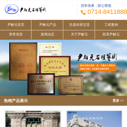
百年传承，匠心营造
0714-8411888
尹解元首页
尹解元产品
非遗传承交流
工程案例
荣誉资质
新闻动态
关于尹解元
联系尹解元
热销产品展示
更多
>>