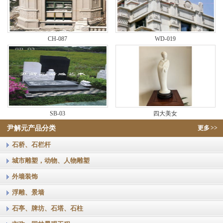
CH-087
WD-019
SB-03
四大美女
尹解元产品分类
更多
>>
石桥、石栏杆
城市雕塑，动物、人物雕塑
外墙装饰
浮雕、景墙
石亭、牌坊、石塔、石柱